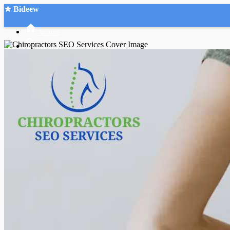
★ Bideew
Accueil
Recherche Avancée
Mon compte
Connexion
Créer un compte
Mode nuit