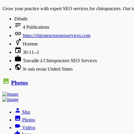
Grow your practice with expert SEO services for chiropractors. Our t
Détails
4
Publications
https://chiropractorsseoservices.com
Homme
30-11--1
Travaille à Chiropractors SEO Services
Je suis en/au United States
Photos
Mur
Photos
Vidéos