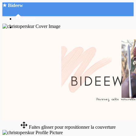
★ Bideew
Accueil
Recherche Avancée
Mon compte
Connexion
Créer un compte
Mode nuit
Faites glisser pour repositionner la couverture