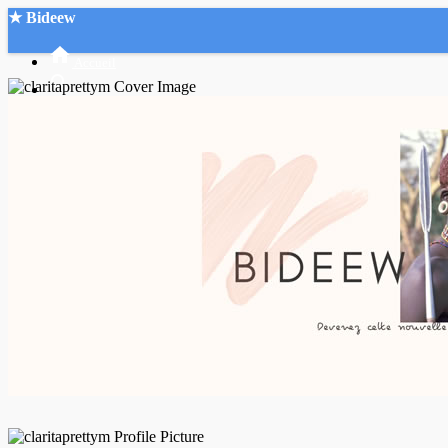
★ Bideew
Accueil
Recherche Avancée
Mon compte
Connexion
Créer un compte
Mode nuit