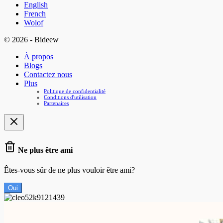
English
French
Wolof
© 2026 - Bideew
À propos
Blogs
Contactez nous
Plus
Politique de confidentialité
Conditions d'utilisation
Partenaires
Ne plus être ami
Êtes-vous sûr de ne plus vouloir être ami?
Oui