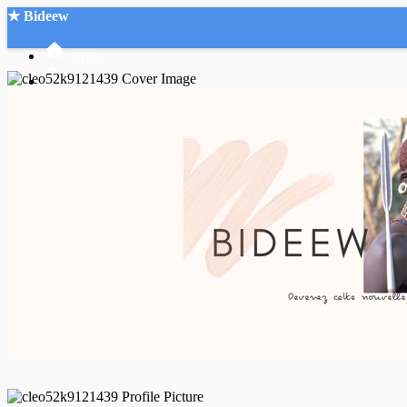
★ Bideew
Accueil
Recherche Avancée
Mon compte
Connexion
Créer un compte
Mode nuit