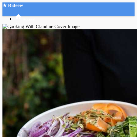
★ Bideew
Accueil
Recherche Avancée
Mon compte
Connexion
Créer un compte
Mode nuit