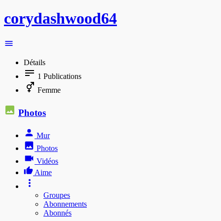
corydashwood64
Détails
1
Publications
Femme
Photos
Mur
Photos
Vidéos
Aime
Groupes
Abonnements
Abonnés