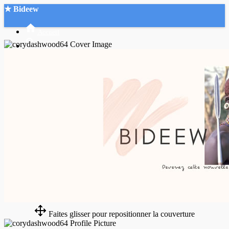
★ Bideew
Accueil
Recherche Avancée
Mon compte
Connexion
Créer un compte
Mode nuit
Faites glisser pour repositionner la couverture