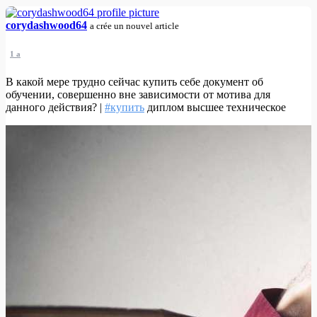
corydashwood64
a crée un nouvel article
1 a
В какой мере трудно сейчас купить себе документ об
обучении, совершенно вне зависимости от мотива для
данного действия? |
#купить
диплом высшее техническое