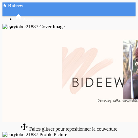
★ Bideew
Accueil
Recherche Avancée
Mon compte
Connexion
Créer un compte
Mode nuit
Faites glisser pour repositionner la couverture