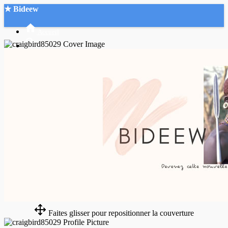
★ Bideew
Accueil
Recherche Avancée
Mon compte
Connexion
Créer un compte
Mode nuit
Faites glisser pour repositionner la couverture