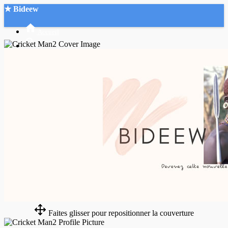
★ Bideew
Accueil
Recherche Avancée
Mon compte
Connexion
Créer un compte
Mode nuit
Faites glisser pour repositionner la couverture