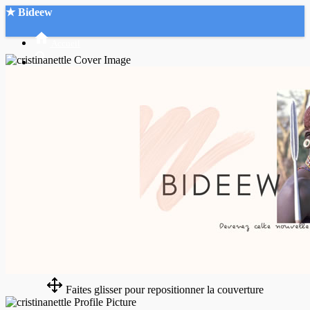
★ Bideew
Accueil
Recherche Avancée
Mon compte
Connexion
Créer un compte
Mode nuit
Faites glisser pour repositionner la couverture