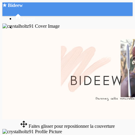
★ Bideew
Accueil
Recherche Avancée
Mon compte
Connexion
Créer un compte
Mode nuit
Faites glisser pour repositionner la couverture