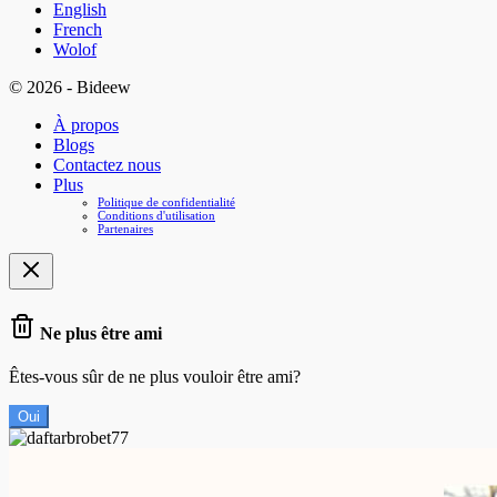
English
French
Wolof
© 2026 - Bideew
À propos
Blogs
Contactez nous
Plus
Politique de confidentialité
Conditions d'utilisation
Partenaires
Ne plus être ami
Êtes-vous sûr de ne plus vouloir être ami?
Oui