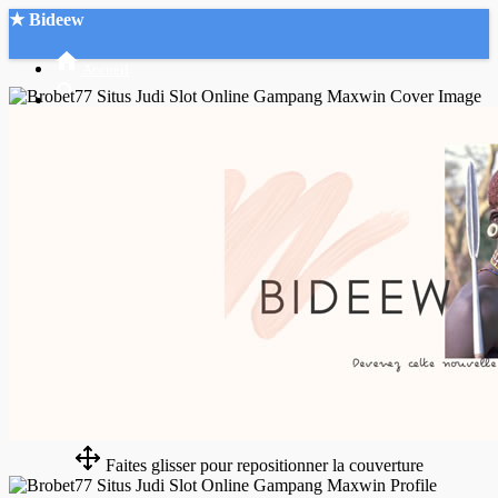
★ Bideew
Accueil
Recherche Avancée
Mon compte
Connexion
Créer un compte
Mode nuit
Faites glisser pour repositionner la couverture