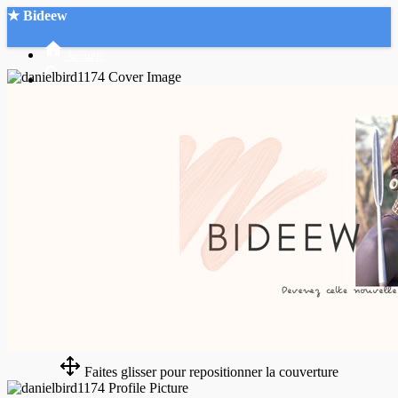
★ Bideew
Accueil
Recherche Avancée
Mon compte
Connexion
Créer un compte
Mode nuit
Faites glisser pour repositionner la couverture