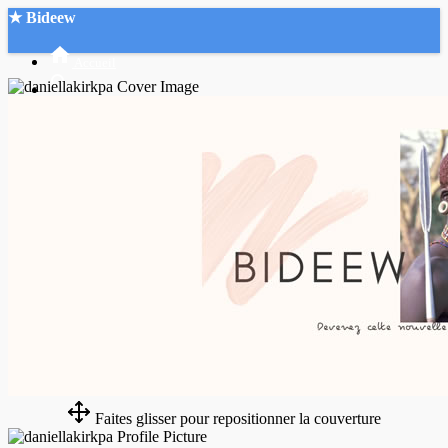
★ Bideew
Accueil
Recherche Avancée
Mon compte
Connexion
Créer un compte
Mode nuit
Faites glisser pour repositionner la couverture