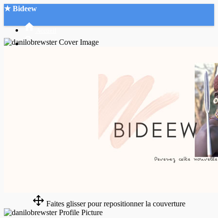
★ Bideew
Accueil
Recherche Avancée
Mon compte
Connexion
Créer un compte
Mode nuit
Faites glisser pour repositionner la couverture