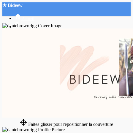
★ Bideew
Accueil
Recherche Avancée
Mon compte
Connexion
Créer un compte
Mode nuit
Faites glisser pour repositionner la couverture