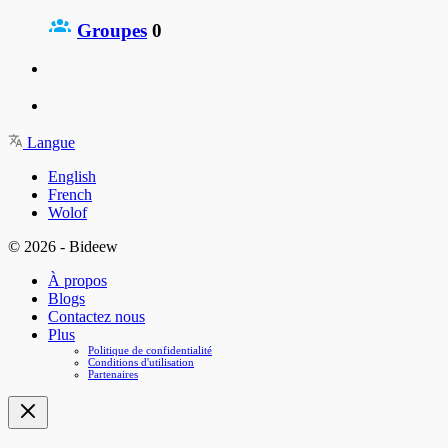
Groupes
0
Langue
English
French
Wolof
© 2026 - Bideew
À propos
Blogs
Contactez nous
Plus
Politique de confidentialité
Conditions d'utilisation
Partenaires