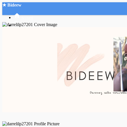
★ Bideew
Accueil
Recherche Avancée
Mon compte
Connexion
Créer un compte
Mode nuit