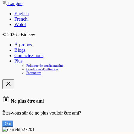
Langue
English
French
Wolof
© 2026 - Bideew
À propos
Blogs
Contactez nous
Plus
Politique de confidentialité
Conditions d'utilisation
Partenaires
Ne plus être ami
Êtes-vous sûr de ne plus vouloir être ami?
Oui