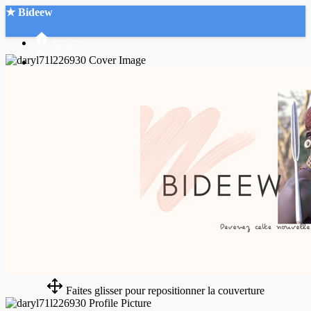
★ Bideew
Accueil
Recherche Avancée
Mon compte
Connexion
Créer un compte
Mode nuit
Faites glisser pour repositionner la couverture