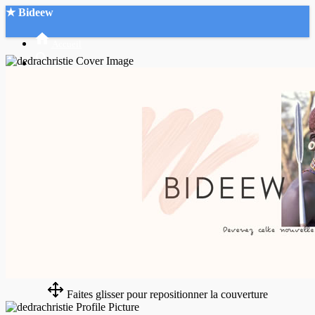
★ Bideew
Accueil
Recherche Avancée
Mon compte
Connexion
Créer un compte
Mode nuit
Faites glisser pour repositionner la couverture