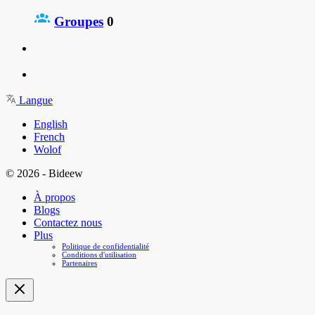
Groupes
0
Langue
English
French
Wolof
© 2026 - Bideew
À propos
Blogs
Contactez nous
Plus
Politique de confidentialité
Conditions d'utilisation
Partenaires