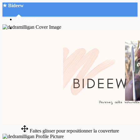
★ Bideew
Accueil
Recherche Avancée
Mon compte
Connexion
Créer un compte
Mode nuit
Faites glisser pour repositionner la couverture