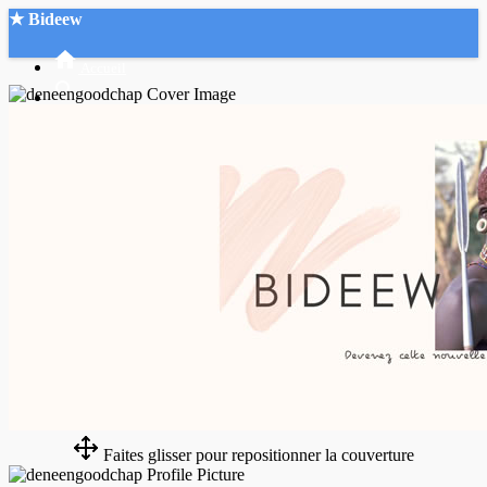
★ Bideew
Accueil
Recherche Avancée
Mon compte
Connexion
Créer un compte
Mode nuit
Faites glisser pour repositionner la couverture