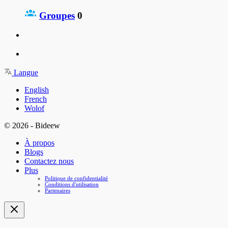
Groupes
0
Langue
English
French
Wolof
© 2026 - Bideew
À propos
Blogs
Contactez nous
Plus
Politique de confidentialité
Conditions d'utilisation
Partenaires