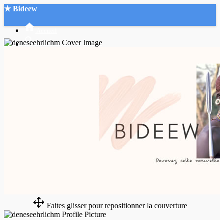
★ Bideew
Accueil
Recherche Avancée
Mon compte
Connexion
Créer un compte
Mode nuit
Faites glisser pour repositionner la couverture