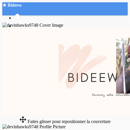
★ Bideew
Accueil
Recherche Avancée
Mon compte
Connexion
Créer un compte
Mode nuit
Faites glisser pour repositionner la couverture