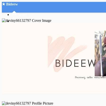
★ Bideew
Accueil
Recherche Avancée
Mon compte
Connexion
Créer un compte
Mode nuit