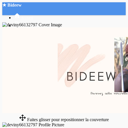
★ Bideew
Accueil
Recherche Avancée
Mon compte
Connexion
Créer un compte
Mode nuit
Faites glisser pour repositionner la couverture