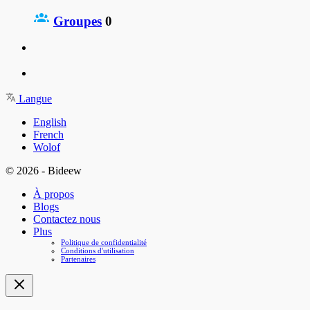
Groupes
0
Langue
English
French
Wolof
© 2026 - Bideew
À propos
Blogs
Contactez nous
Plus
Politique de confidentialité
Conditions d'utilisation
Partenaires