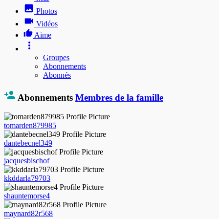
Photos
Vidéos
Aime
Groupes
Abonnements
Abonnés
Abonnements
Membres de la famille
tomarden879985
dantebecnel349
jacquesbischof
kkddarla79703
shauntemorse4
maynard82r568