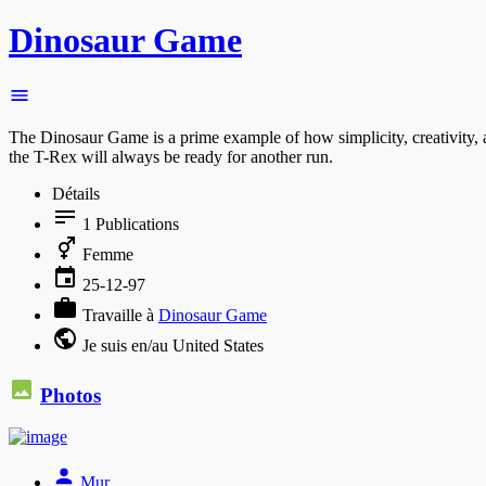
Dinosaur Game
The Dinosaur Game is a prime example of how simplicity, creativity, an
the T-Rex will always be ready for another run.
Détails
1
Publications
Femme
25-12-97
Travaille à
Dinosaur Game
Je suis en/au United States
Photos
Mur