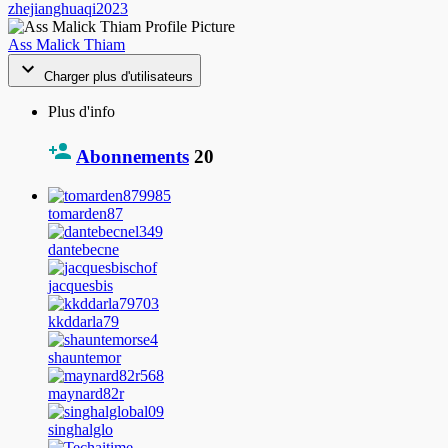
zhejianghuaqi2023
Ass Malick Thiam
Charger plus d'utilisateurs
Plus d'info
Abonnements
20
tomarden87
dantebecne
jacquesbis
kkddarla79
shauntemor
maynard82r
singhalglo