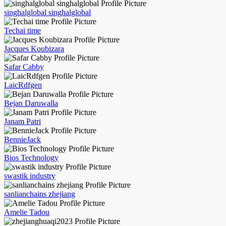
singhalglobal singhalglobal
Techai time
Jacques Koubizara
Safar Cabby
LaicRdfgen
Bejan Daruwalla
Janam Patri
BennieJack
Bios Technology
swastik industry
sanlianchains zhejiang
Amelie Tadou