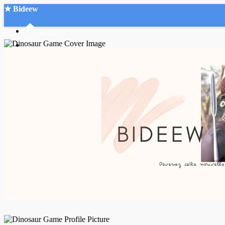
★ Bideew
Accueil
Recherche Avancée
Mon compte
Connexion
Créer un compte
Mode nuit