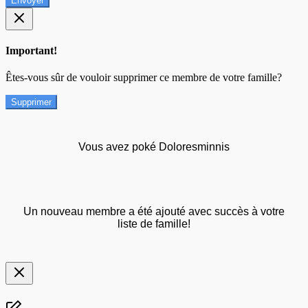
Envoyer
Important!
Êtes-vous sûr de vouloir supprimer ce membre de votre famille?
Supprimer
Vous avez poké Doloresminnis
Un nouveau membre a été ajouté avec succès à votre
liste de famille!