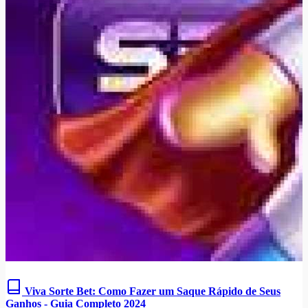
Viva Sorte Bet: Como Fazer um Saque Rápido de Seus
Ganhos - Guia Completo 2024