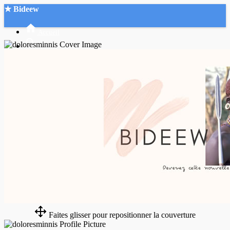
★ Bideew
Accueil
Recherche Avancée
Mon compte
Connexion
Créer un compte
Mode nuit
Faites glisser pour repositionner la couverture