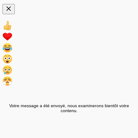
Votre message a été envoyé, nous examinerons bientôt votre
contenu.