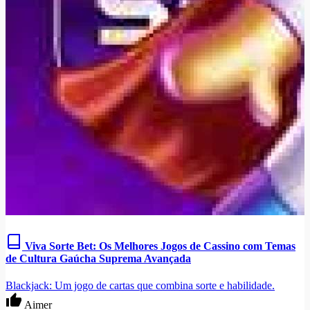
Viva Sorte Bet: Os Melhores Jogos de Cassino com Temas
de Cultura Gaúcha Suprema Avançada
Blackjack: Um jogo de cartas que combina sorte e habilidade.
Aimer