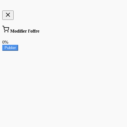
Modifier l'offre
0%
Publier