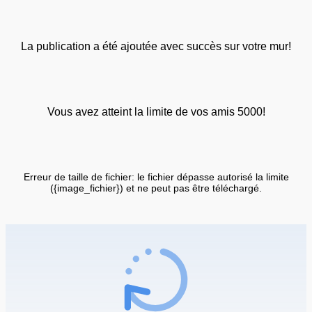
La publication a été ajoutée avec succès sur votre mur!
Vous avez atteint la limite de vos amis 5000!
Erreur de taille de fichier: le fichier dépasse autorisé la limite
({image_fichier}) et ne peut pas être téléchargé.