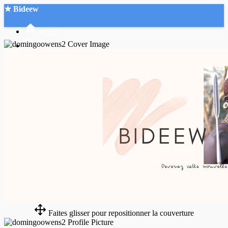
★ Bideew
Accueil
Recherche Avancée
Mon compte
Connexion
Créer un compte
Mode nuit
Faites glisser pour repositionner la couverture