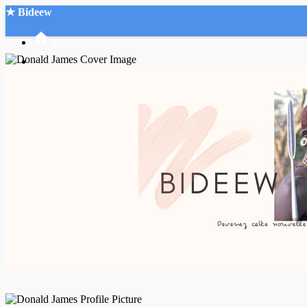
★ Bideew
Accueil
Recherche Avancée
Mon compte
Connexion
Créer un compte
Mode nuit