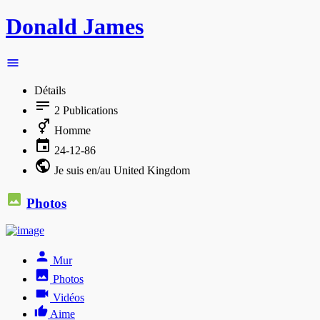
Donald James
Détails
2
Publications
Homme
24-12-86
Je suis en/au United Kingdom
Photos
Mur
Photos
Vidéos
Aime