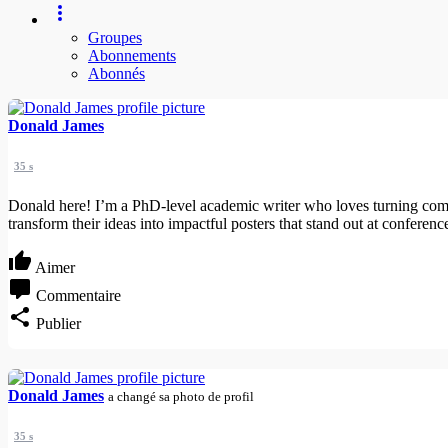
Groupes
Abonnements
Abonnés
Donald James
35 s
Donald here! I’m a PhD-level academic writer who loves turning comple
transform their ideas into impactful posters that stand out at conferen
Aimer
Commentaire
Publier
Donald James
a changé sa photo de profil
35 s