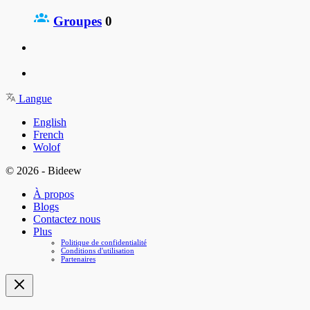
Groupes
0
Langue
English
French
Wolof
© 2026 - Bideew
À propos
Blogs
Contactez nous
Plus
Politique de confidentialité
Conditions d'utilisation
Partenaires