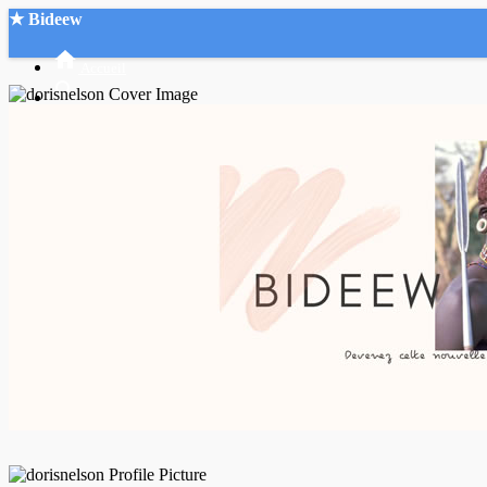
★ Bideew
Accueil
Recherche Avancée
Mon compte
Connexion
Créer un compte
Mode nuit