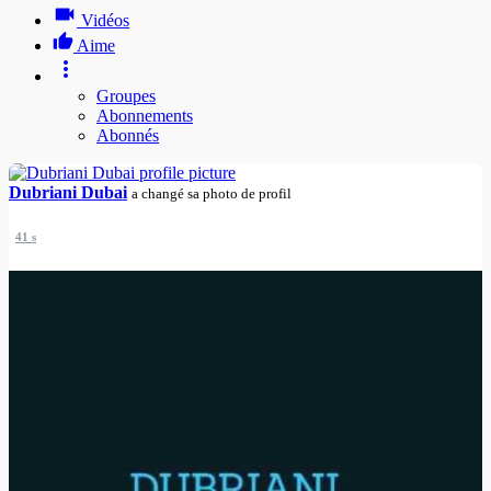
Vidéos
Aime
Groupes
Abonnements
Abonnés
Dubriani Dubai
a changé sa photo de profil
41 s