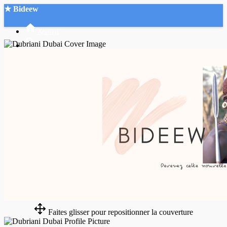
★ Bideew
Accueil
Recherche Avancée
Mon compte
Connexion
Créer un compte
Mode nuit
Faites glisser pour repositionner la couverture