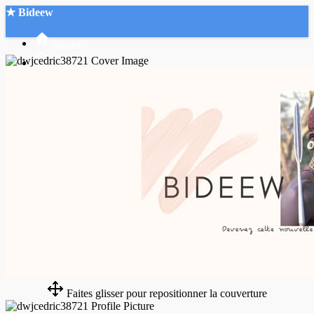
★ Bideew
Accueil
Recherche Avancée
Mon compte
Connexion
Créer un compte
Mode nuit
Faites glisser pour repositionner la couverture