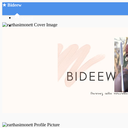
★ Bideew
Accueil
Recherche Avancée
Mon compte
Connexion
Créer un compte
Mode nuit