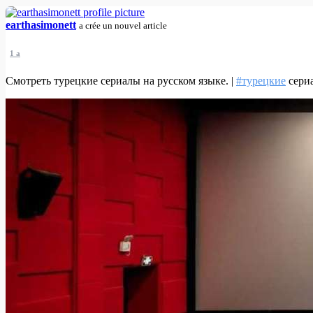
earthasimonett
a crée un nouvel article
1 a
Смотреть турецкие сериалы на русском языке. |
#турецкие
сериа