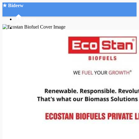
★ Bideew
Accueil
Recherche Avancée
Mon compte
Connexion
Créer un compte
Mode nuit