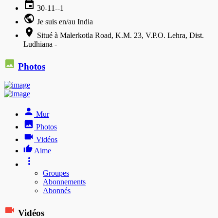
30-11--1
Je suis en/au India
Situé à Malerkotla Road, K.M. 23, V.P.O. Lehra, Dist.
Ludhiana -
Photos
Mur
Photos
Vidéos
Aime
Groupes
Abonnements
Abonnés
Vidéos