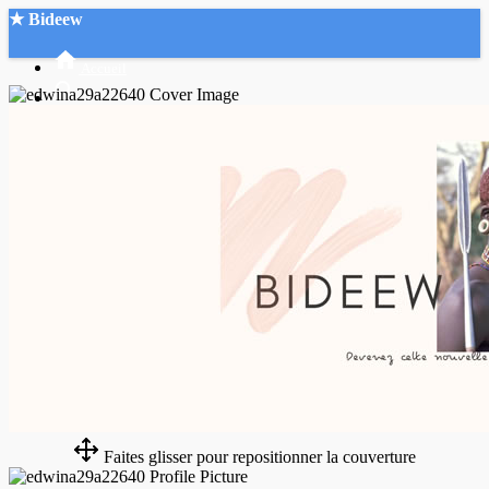
★ Bideew
Accueil
Recherche Avancée
Mon compte
Connexion
Créer un compte
Mode nuit
Faites glisser pour repositionner la couverture