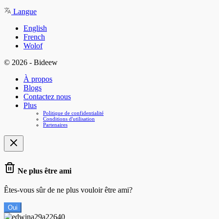
Langue
English
French
Wolof
© 2026 - Bideew
À propos
Blogs
Contactez nous
Plus
Politique de confidentialité
Conditions d'utilisation
Partenaires
Ne plus être ami
Êtes-vous sûr de ne plus vouloir être ami?
Oui