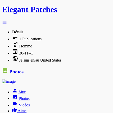
Elegant Patches
Détails
1
Publications
Homme
30-11--1
Je suis en/au United States
Photos
Mur
Photos
Vidéos
Aime