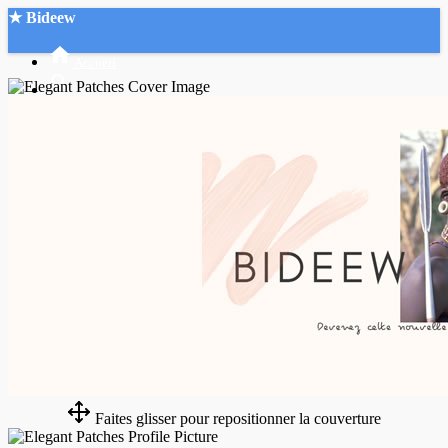
★ Bideew
Accueil
Recherche Avancée
Mon compte
Connexion
Créer un compte
Mode nuit
Faites glisser pour repositionner la couverture