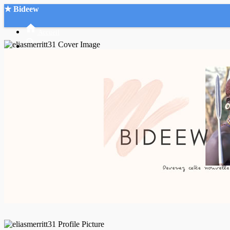
★ Bideew
Accueil
Recherche Avancée
Mon compte
Connexion
Créer un compte
Mode nuit