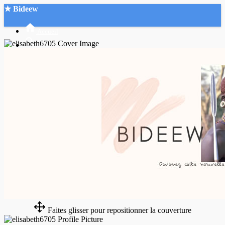
★ Bideew
Accueil
Recherche Avancée
Mon compte
Connexion
Créer un compte
Mode nuit
Faites glisser pour repositionner la couverture