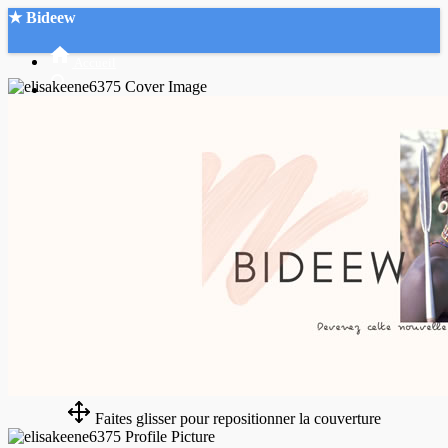
★ Bideew
Accueil
Recherche Avancée
Mon compte
Connexion
Créer un compte
Mode nuit
Faites glisser pour repositionner la couverture