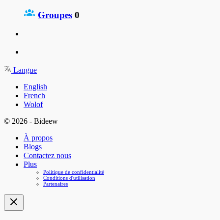
Groupes
0
Langue
English
French
Wolof
© 2026 - Bideew
À propos
Blogs
Contactez nous
Plus
Politique de confidentialité
Conditions d'utilisation
Partenaires