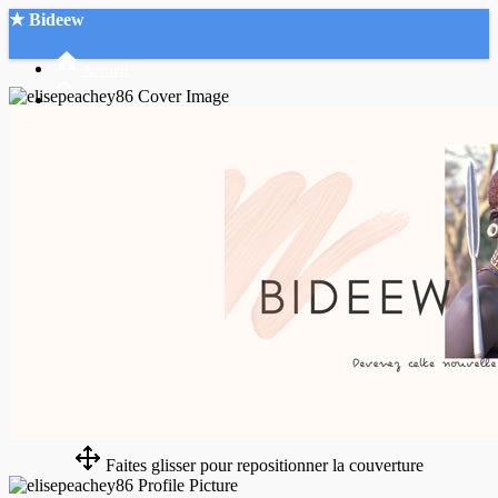
★ Bideew
Accueil
Recherche Avancée
Mon compte
Connexion
Créer un compte
Mode nuit
Faites glisser pour repositionner la couverture