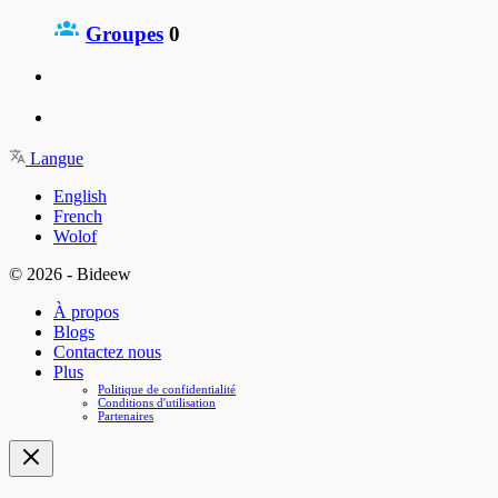
Groupes
0
Langue
English
French
Wolof
© 2026 - Bideew
À propos
Blogs
Contactez nous
Plus
Politique de confidentialité
Conditions d'utilisation
Partenaires