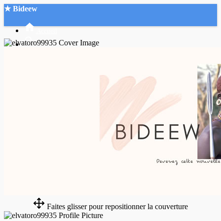
★ Bideew
Accueil
Recherche Avancée
Mon compte
Connexion
Créer un compte
Mode nuit
Faites glisser pour repositionner la couverture