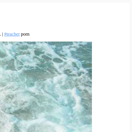
. |
#teacher
porn