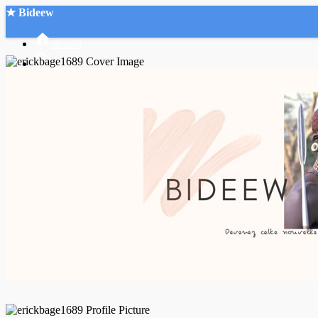
★ Bideew
Accueil
Recherche Avancée
Mon compte
Connexion
Créer un compte
Mode nuit