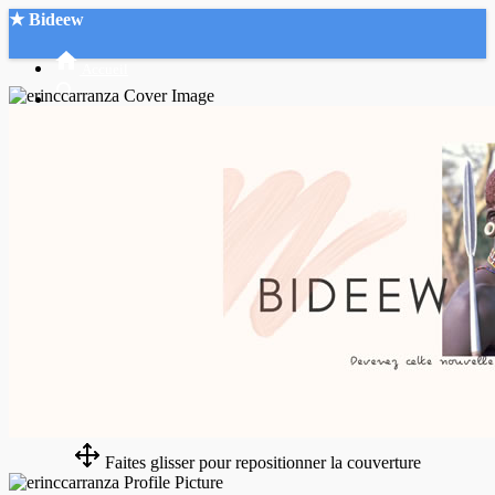
★ Bideew
Accueil
Recherche Avancée
Mon compte
Connexion
Créer un compte
Mode nuit
Faites glisser pour repositionner la couverture