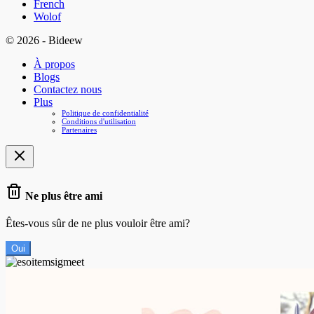
French
Wolof
© 2026 - Bideew
À propos
Blogs
Contactez nous
Plus
Politique de confidentialité
Conditions d'utilisation
Partenaires
Ne plus être ami
Êtes-vous sûr de ne plus vouloir être ami?
Oui