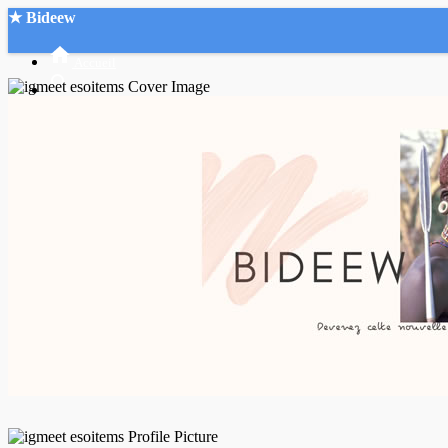
★ Bideew
Accueil
Recherche Avancée
Mon compte
Connexion
Créer un compte
Mode nuit