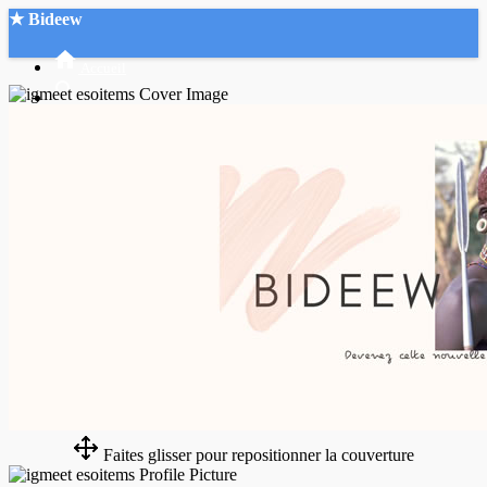
★ Bideew
Accueil
Recherche Avancée
Mon compte
Connexion
Créer un compte
Mode nuit
Faites glisser pour repositionner la couverture