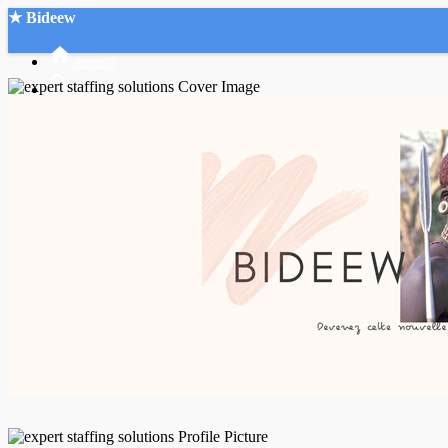
★ Bideew
Accueil
Recherche Avancée
Mon compte
Connexion
Créer un compte
Mode nuit