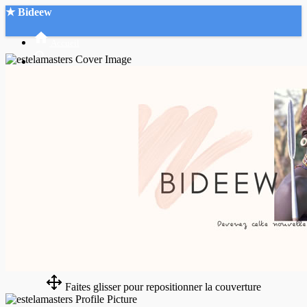
★ Bideew
Accueil
Recherche Avancée
Mon compte
Connexion
Créer un compte
Mode nuit
Faites glisser pour repositionner la couverture