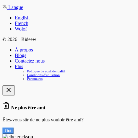
Langue
English
French
Wolof
© 2026 - Bideew
À propos
Blogs
Contactez nous
Plus
Politique de confidentialité
Conditions d'utilisation
Partenaires
Ne plus être ami
Êtes-vous sûr de ne plus vouloir être ami?
Oui