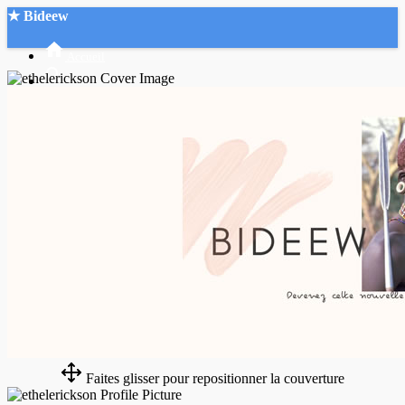
★ Bideew
Accueil
Recherche Avancée
Mon compte
Connexion
Créer un compte
Mode nuit
Faites glisser pour repositionner la couverture