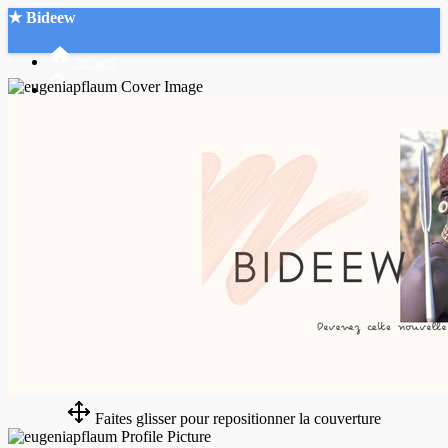
★ Bideew
Accueil
Recherche Avancée
Mon compte
Connexion
Créer un compte
Mode nuit
Faites glisser pour repositionner la couverture