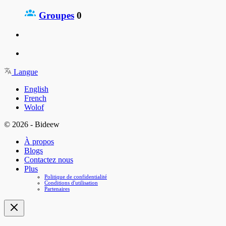
Groupes
0
Langue
English
French
Wolof
© 2026 - Bideew
À propos
Blogs
Contactez nous
Plus
Politique de confidentialité
Conditions d'utilisation
Partenaires