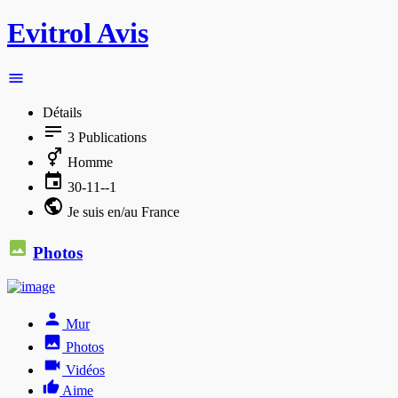
Evitrol Avis
Détails
3
Publications
Homme
30-11--1
Je suis en/au France
Photos
Mur
Photos
Vidéos
Aime