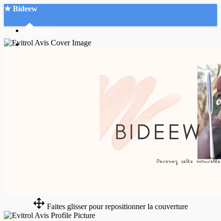
★ Bideew
Accueil
Recherche Avancée
Mon compte
Connexion
Créer un compte
Mode nuit
Faites glisser pour repositionner la couverture